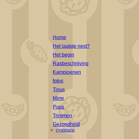
Home
Het laatste nest?
Het begin
Rasbeschrijving
Kampioenen
fotos
Tinus
Mirre
Pups
Trimmen
Gezondheid
cystinurie