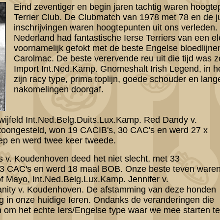
Eind zeventiger en begin jaren tachtig waren hoogt
Terrier Club. De Clubmatch van 1978 met 78 en de 
inschrijvingen waren hoogtepunten uit ons verleden
Nederland had fantastische Ierse Terriers van een el
voornamelijk gefokt met de beste Engelse bloedlijne
Carolmac. De beste verervende reu uit die tijd was z
Import Int.Ned.Kamp. Gnomeshalt Irish Legend, in he
zijn racy type, prima toplijn, goede schouder en lang
nakomelingen doorgaf.
wijfeld Int.Ned.Belg.Duits.Lux.Kamp. Red Dandy v.
toongesteld, won 19 CACIB's, 30 CAC's en werd 27 x
ep en werd twee keer tweede.
s v. Koudenhoven deed het niet slecht, met 33
, 23 CAC's en werd 18 maal BOB. Onze beste teven ware
 Mayo, Int.Ned.Belg.Lux.Kamp. Jennifer v.
anity v. Koudenhoven. De afstamming van deze honden
g in onze huidige Ieren. Ondanks de veranderingen die
n om het echte Iers/Engelse type waar we mee starten te