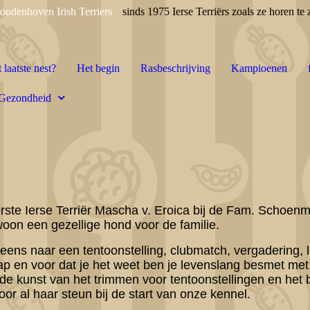
oudenhoven Irish Terriers
sinds 1975 Ierse Terriërs zoals ze horen te z
 laatste nest?
Het begin
Rasbeschrijving
Kampioenen
Gezondheid
erste Ierse Terriër Mascha v. Eroica bij de Fam. Schoenm
woon een gezellige hond voor de familie.
 eens naar een tentoonstelling, clubmatch, vergadering,
ap en voor dat je het weet ben je levenslang besmet met 
 de kunst van het trimmen voor tentoonstellingen en he
or al haar steun bij de start van onze kennel.