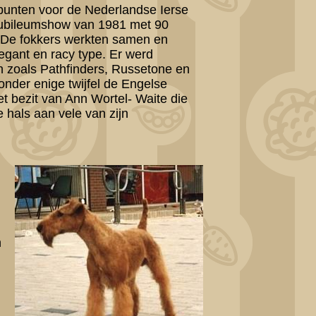
epunten voor de Nederlandse Ierse
jubileumshow van 1981 met 90
. De fokkers werkten samen en
egant en racy type. Er werd
n zoals Pathfinders, Russetone en
onder enige twijfel de Engelse
t bezit van Ann Wortel- Waite die
e hals aan vele van zijn
n