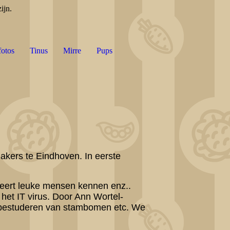
ijn.
fotos
Tinus
Mirre
Pups
akers te Eindhoven. In eerste
 leert leuke mensen kennen enz..
het IT virus. Door Ann Wortel-
t bestuderen van stambomen etc. We