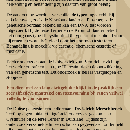
herkenning en behandeling zijn daarom van groot belang.
De aandoening wordt in verschillende typen ingedeeld. Bij
enkele rassen, zoals de Newfoundlander en Pinscher, is de
genetische oorzaak bekend en kan een DNA-test worden
uitgevoerd. Bij de Ierse Terriër en de Kromfohrländer betreft
het doorgaans type III cystinurie. Dit type komt uitsluitend voor
bij reuen en wordt beïnvloed door het hormoon testosteron.
Behandeling is mogelijk via castratie, chemische castratie of
medicatie.
Eerder onderzoek aan de Universiteit van Bern richtte zich op
het verder ontrafelen van type III cystinurie en de ontwikkeling
van een genetische test. Dit onderzoek is helaas vastgelopen en
stopgezet.
Een dieet met een laag eiwitgehalte blijkt in de praktijk een
zeer effectieve maatregel om steenvorming bij reuen vrijwel
volledig te voorkomen.
De Duitse gepensioneerde dierenarts
Dr. Ulrich Merschbrock
heeft op eigen initiatief uitgebreid onderzoek gedaan naar
Cystinurie bij de Ierse Terriër in Duitsland. Tijdens zijn
onderzoek verzamelde hij een schat aan gegevens en onderhield
hij nauwe contacten met het genetisch instituut van de